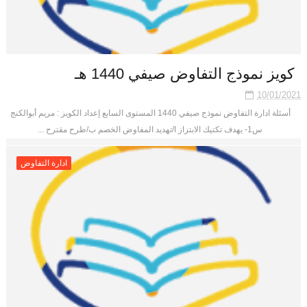
كويز نموذج التفاوض صيفي 1440 هـ
10/01/2021
أسئلة ادارة التفاوض نموذج صيفي 1440 المستوى السابع إعداد الكويز : مريم أبوالكنج
س1- يهدف تكتيك الابتزاز ا/تهديد المفاوض الخصم ب/طرح مقترح ...
ادارة التفاوض