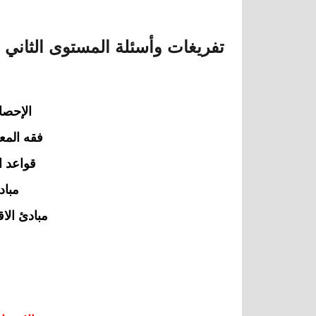
المستوى الثامن
تفريغات وأسئلة المستوى الثاني
الإحصاء
فقه المعاملات المالية فقه258
قواعد اللغة العربية نحو102
مبادئ الادارة دار253
مبادئ الاقتصاد الجزئي قصد101