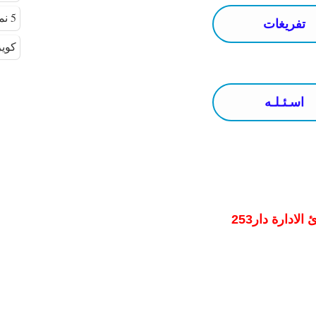
5 نماذج اختبار أخلاقيات المهنة 125 سؤال
تفريغات
كويز 
اسـئـلـه
 الادارة دار253