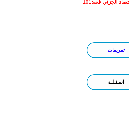
تصاد الجزئي قصد101
تفريغات
اسـئـلـه