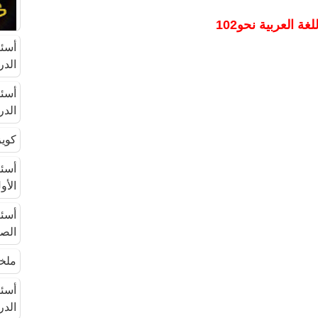
غة العربية نحو102
الدرا
الدراس
كويز 
الأول 
الصي
ملخص
الدرا