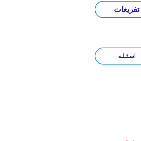
تفريغات
اسـئـلـه