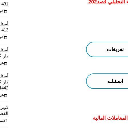
التحليلي قصد202
431
أكتوبر 10
أسئلة
413
أكتوبر 10
تفريغات
أسئلة
دار–425 الفصل الثاني عام 1441
ماي 23, 22
أسئلة
اسـئـلـه
1442
ماي 23, 22
كويز 
الفصل ال
لمعاملات المالية
ديسمبر 