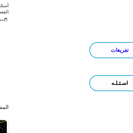
أسئلة
الفصل ا
ديسمبر 
تفريغات
اسـئـلـه
المش