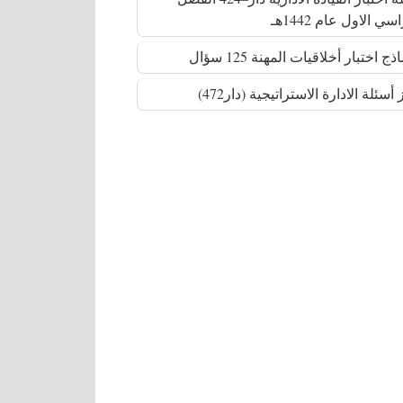
سي الاول عام 1442هـ
أسئلة الادارة الاستراتيجية (دار472)