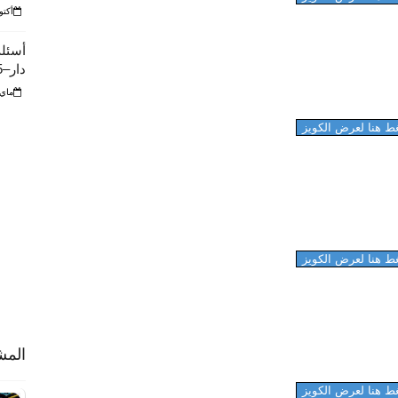
أكتوبر 10
أسئلة
دار–425 الفصل الثاني عام 1441
ماي 23, 22
ط هنا لعرض الكويز
ط هنا لعرض الكويز
المش
ط هنا لعرض الكويز