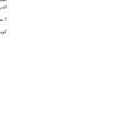
الدرا
5 نماذج اختبار أخلاقيات المهنة 125 سؤال
كويز 