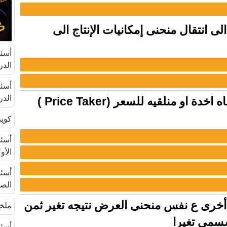
الى انتقال منحنى إمكانيات الإنتاج الى
الدرا
الدراس
س7- السوق التي تكون فيها المنشاه اخدة او منلقيه للسعر (Price Taker )
كويز 
الأول 
الصي
ه أخرى ع نفس منحنى العرض نتيجه تغير ثمن
ملخص
سسمى تغيرا