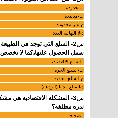
أ-محدوده
ب-متعدده
ج-غير محدوده.
د-لا النهائية العدد
س2- السلع التي توجد في الطبيعة
سبيل الحصول عليها،كما لا يخصص ل
أ-السلع الاقتصاديه
ب-السلع الحره
ج-السلع العاديه.
د-السلع الدنيا (الرديئه)
س3- المشكله الاقتصاديه هي مشك
ندره مطلقه؟
أ-صحيح