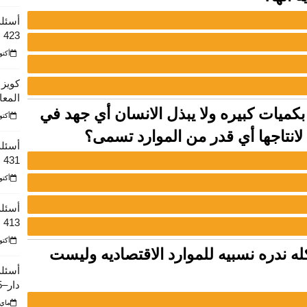
أسئلة
423 الفصل الأول من عام 1443 هـ
أكتوبر 10
كويز 
المعا
 بكميات كبيره ولا يبذل الانسان أي جهد في
أكتوبر 10
انتاجها أي قدر من الموارد تسمى؟
أسئلة
431
أكتوبر 10
أسئلة
413
أكتوبر 10
له ندره نسبيه للموارد الاقتصاديه وليست
أسئلة
دار–425 الفصل الثاني عام 1441
ماي 23, 22