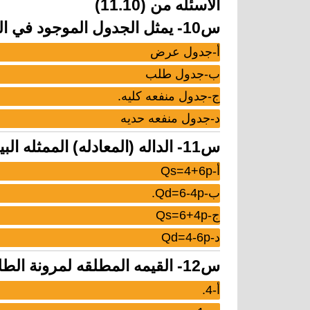
الاسئله من (11.10)
س10- يمثل الجدول الموجود في المقدمه السابقه؟
أ-جدول عرض
ب-جدول طلب
ج-جدول منفعه كليه.
د-جدول منفعه حديه
س11- الداله (المعادله) الممثله البيانات الموجود في جدول مقدمة السابقه؟
أ-Qs=4+6p
ب-Qd=6-4p.
ج-Qs=6+4p
د-Qd=4-6p
س12- القيمه المطلقه لمرونة الطلب السعريه يبلغ؟
أ-4.