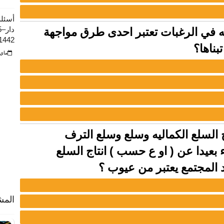
أسئلة
لغه في الرغبات تعتبر احدى طرق مواجهة
1442
بناها؟
ماي 23, 22
نناج السلع الكماليه وسلع وسلع الترف
 بعيدا عن ( او ع حسب ) انتاج السلع
اد المجتمع يعتبر من عيوب ؟
المش