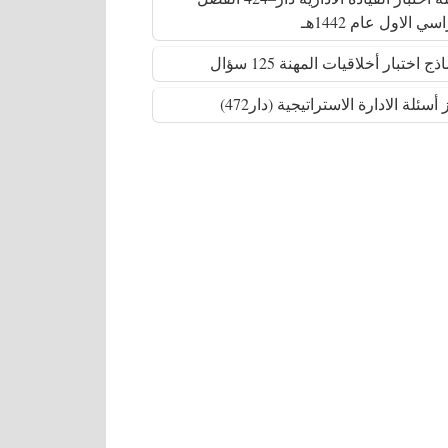
سي الاول عام 1442هـ
أسئلة الادارة الاستراتيجية (دار472)