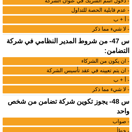
- دخول اسم الشريك في عنوان الشركة
- عدم قابلية الحصة للتداول
- أ + ب
- لا شيء مما ذكر
س 47- من شروط المدير النظامي في شركة
التضامن:
- ان يكون من الشركاء
- ان يتم تعيينه في عقد تأسيس الشركة
- أ + ب
- لا شيء مما ذكر
س 48- يجوز تكوين شركة تضامن من شخص
واحد
- صواب
- خطأ